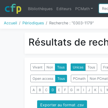
Bibliothèques
Editeurs
PCMath
Accueil
Périodiques
Recherche : "0303-1179"
Résultats de rec
Vivant
Non
Tous
Unicas
Tous
Fra
Open access
Tous
PCmath
Non PCmat
A
B
C
D
E
F
G
H
I
J
K
L
Exporter au format .csv