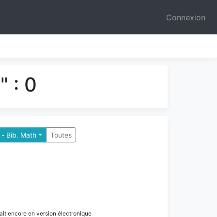
Connexion
 : 0
s - Bib. Math
Toutes
paraît encore en version électronique