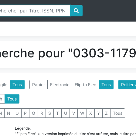
herche pour "0303-1179"
gile
Tous
Papier
Electronic
Flip to Elec
Tous
Poitier
h
Tous
M
N
O
P
Q
R
S
T
U
V
W
X
Y
Z
Tous
Légende:
"Flip to Elec" = la version imprimée du titre s'est arrêtée, mais le titre 