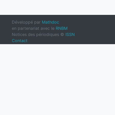
Développé par
Mathdoc
en partenariat avec le
RNBM
Notices des périodiques ©
ISSN
Contact