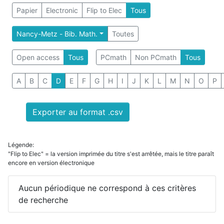
Papier
Electronic
Flip to Elec
Tous
Nancy-Metz - Bib. Math.
Toutes
Open access
Tous
PCmath
Non PCmath
Tous
A
B
C
D
E
F
G
H
I
J
K
L
M
N
O
P
Exporter au format .csv
Légende:
"Flip to Elec" = la version imprimée du titre s'est arrêtée, mais le titre paraît
encore en version électronique
Aucun périodique ne correspond à ces critères
de recherche