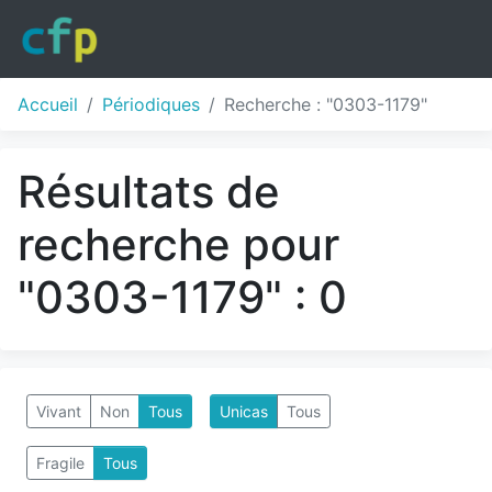
Accueil
Périodiques
Recherche : "0303-1179"
Résultats de
recherche pour
"0303-1179" : 0
Vivant
Non
Tous
Unicas
Tous
Fragile
Tous