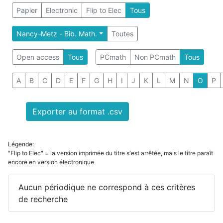
Papier
Electronic
Flip to Elec
Tous
Nancy-Metz - Bib. Math.
Toutes
Open access
Tous
PCmath
Non PCmath
Tous
A
B
C
D
E
F
G
H
I
J
K
L
M
N
O
P
Exporter au format .csv
Légende:
"Flip to Elec" = la version imprimée du titre s'est arrêtée, mais le titre paraît
encore en version électronique
Aucun périodique ne correspond à ces critères
de recherche