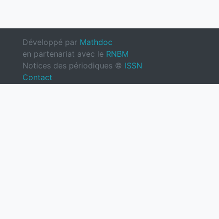
Développé par
Mathdoc
en partenariat avec le
RNBM
Notices des périodiques ©
ISSN
Contact