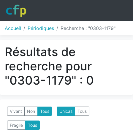
Accueil
Périodiques
Recherche : "0303-1179"
Résultats de
recherche pour
"0303-1179" : 0
Vivant
Non
Tous
Unicas
Tous
Fragile
Tous