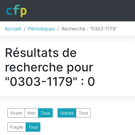
Accueil
Périodiques
Recherche : "0303-1179"
Résultats de
recherche pour
"0303-1179" : 0
Vivant
Non
Tous
Unicas
Tous
Fragile
Tous