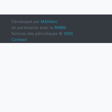
Développé par
Mathdoc
en partenariat avec le
RNBM
Notices des périodiques ©
ISSN
Contact