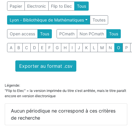
Papier
Electronic
Flip to Elec
Tous
Lyon - Bibliothèque de Mathématiques
Toutes
Open access
Tous
PCmath
Non PCmath
Tous
A
B
C
D
E
F
G
H
I
J
K
L
M
N
O
P
Exporter au format .csv
Légende:
"Flip to Elec" = la version imprimée du titre s'est arrêtée, mais le titre paraît
encore en version électronique
Aucun périodique ne correspond à ces critères
de recherche