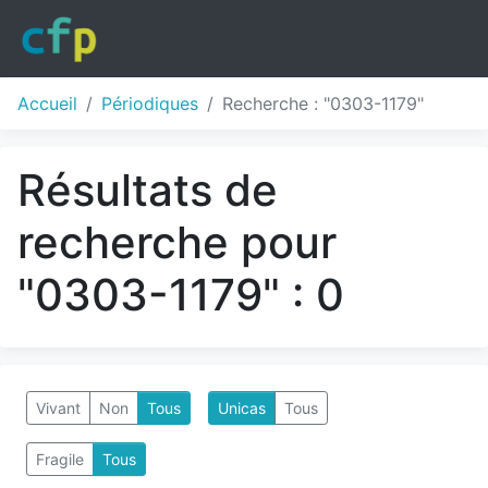
Accueil
Périodiques
Recherche : "0303-1179"
Résultats de
recherche pour
"0303-1179" : 0
Vivant
Non
Tous
Unicas
Tous
Fragile
Tous