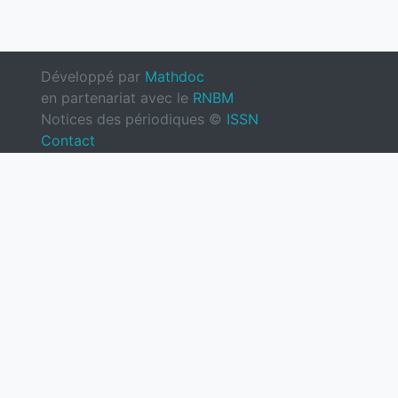
Développé par
Mathdoc
en partenariat avec le
RNBM
Notices des périodiques ©
ISSN
Contact