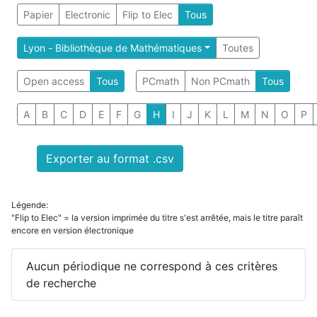
Papier
Electronic
Flip to Elec
Tous
Lyon - Bibliothèque de Mathématiques
Toutes
Open access
Tous
PCmath
Non PCmath
Tous
A
B
C
D
E
F
G
H
I
J
K
L
M
N
O
P
Exporter au format .csv
Légende:
"Flip to Elec" = la version imprimée du titre s'est arrêtée, mais le titre paraît
encore en version électronique
Aucun périodique ne correspond à ces critères
de recherche