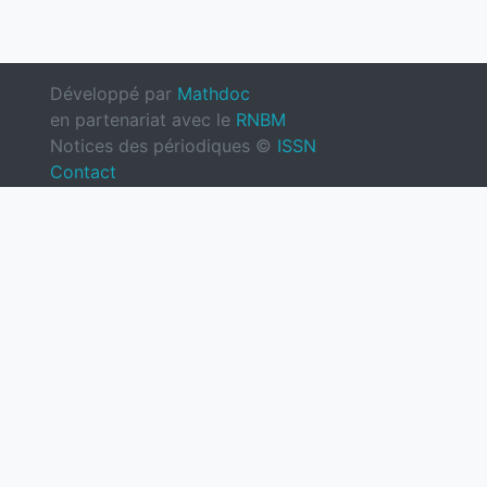
Développé par
Mathdoc
en partenariat avec le
RNBM
Notices des périodiques ©
ISSN
Contact