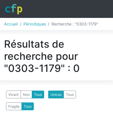
Accueil
Périodiques
Recherche : "0303-1179"
Résultats de
recherche pour
"0303-1179" : 0
Vivant
Non
Tous
Unicas
Tous
Fragile
Tous