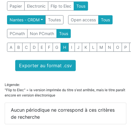
Papier
Electronic
Flip to Elec
Tous
Nantes - CRDM
Toutes
Open access
Tous
PCmath
Non PCmath
Tous
A
B
C
D
E
F
G
H
I
J
K
L
M
N
O
P
Exporter au format .csv
Légende:
"Flip to Elec" = la version imprimée du titre s'est arrêtée, mais le titre paraît
encore en version électronique
Aucun périodique ne correspond à ces critères
de recherche