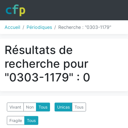
Accueil
Périodiques
Recherche : "0303-1179"
Résultats de
recherche pour
"0303-1179" : 0
Vivant
Non
Tous
Unicas
Tous
Fragile
Tous