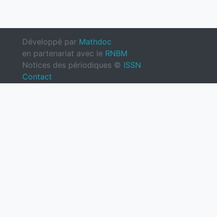
Développé par
Mathdoc
en partenariat avec le
RNBM
Notices des périodiques ©
ISSN
Contact