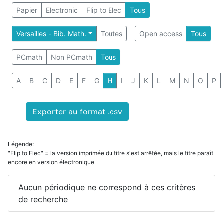
Papier
Electronic
Flip to Elec
Tous
Versailles - Bib. Math.
Toutes
Open access
Tous
PCmath
Non PCmath
Tous
A
B
C
D
E
F
G
H
I
J
K
L
M
N
O
P
Exporter au format .csv
Légende:
"Flip to Elec" = la version imprimée du titre s'est arrêtée, mais le titre paraît
encore en version électronique
Aucun périodique ne correspond à ces critères
de recherche