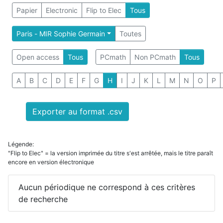
Papier
Electronic
Flip to Elec
Tous
Paris - MIR Sophie Germain
Toutes
Open access
Tous
PCmath
Non PCmath
Tous
A
B
C
D
E
F
G
H
I
J
K
L
M
N
O
P
Exporter au format .csv
Légende:
"Flip to Elec" = la version imprimée du titre s'est arrêtée, mais le titre paraît
encore en version électronique
Aucun périodique ne correspond à ces critères
de recherche