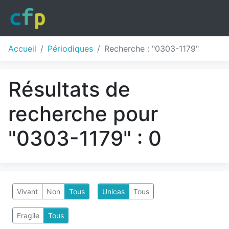
Accueil
Périodiques
Recherche : "0303-1179"
Résultats de
recherche pour
"0303-1179" : 0
Vivant
Non
Tous
Unicas
Tous
Fragile
Tous