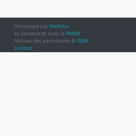
Développé par
Mathdoc
en partenariat avec le
RNBM
Notices des périodiques ©
ISSN
Contact