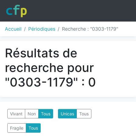
Accueil
Périodiques
Recherche : "0303-1179"
Résultats de
recherche pour
"0303-1179" : 0
Vivant
Non
Tous
Unicas
Tous
Fragile
Tous