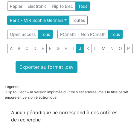
Papier
Electronic
Flip to Elec
Tous
Paris - MIR Sophie Germain
Toutes
Open access
Tous
PCmath
Non PCmath
Tous
A
B
C
D
E
F
G
H
I
J
K
L
M
N
O
P
Exporter au format .csv
Légende:
"Flip to Elec" = la version imprimée du titre s'est arrêtée, mais le titre paraît
encore en version électronique
Aucun périodique ne correspond à ces critères
de recherche