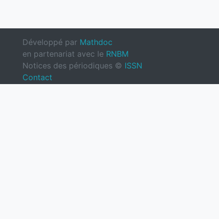
Développé par
Mathdoc
en partenariat avec le
RNBM
Notices des périodiques ©
ISSN
Contact