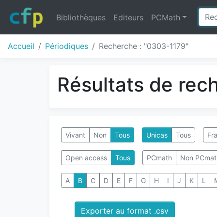
Bibliothèques
Editeurs
PCMath
Accueil
Périodiques
Recherche : "0303-1179"
Résultats de rec
Vivant
Non
Tous
Unicas
Tous
Fra
Open access
Tous
PCmath
Non PCmat
A
B
C
D
E
F
G
H
I
J
K
L
Exporter au format .csv