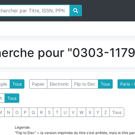
herche pour "0303-1179"
gile
Tous
Papier
Electronic
Flip to Elec
Tous
Paris -
h
Tous
M
N
O
P
Q
R
S
T
U
V
W
X
Y
Z
Tous
Légende:
"Flip to Elec" = la version imprimée du titre s'est arrêtée, mais le titre 