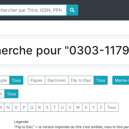
herche pour "0303-1179"
gile
Tous
Papier
Electronic
Flip to Elec
Tous
Marne-l
h
Tous
M
N
O
P
Q
R
S
T
U
V
W
X
Y
Z
Tous
Légende:
"Flip to Elec" = la version imprimée du titre s'est arrêtée, mais le titre 