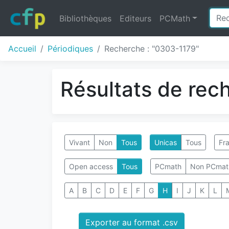
Bibliothèques
Editeurs
PCMath
Accueil
Périodiques
Recherche : "0303-1179"
Résultats de rec
Vivant
Non
Tous
Unicas
Tous
Fra
Open access
Tous
PCmath
Non PCmat
A
B
C
D
E
F
G
H
I
J
K
L
Exporter au format .csv