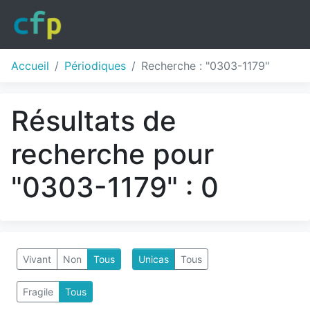
Accueil
Périodiques
Recherche : "0303-1179"
Résultats de
recherche pour
"0303-1179" : 0
Vivant
Non
Tous
Unicas
Tous
Fragile
Tous