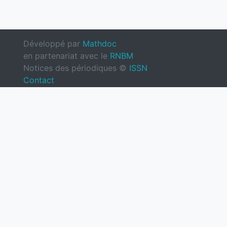
Développé par
Mathdoc
en partenariat avec le
RNBM
Notices des périodiques ©
ISSN
Contact