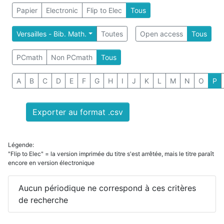
Papier
Electronic
Flip to Elec
Tous
Versailles - Bib. Math.
Toutes
Open access
Tous
PCmath
Non PCmath
Tous
A
B
C
D
E
F
G
H
I
J
K
L
M
N
O
P
Exporter au format .csv
Légende:
"Flip to Elec" = la version imprimée du titre s'est arrêtée, mais le titre paraît
encore en version électronique
Aucun périodique ne correspond à ces critères
de recherche