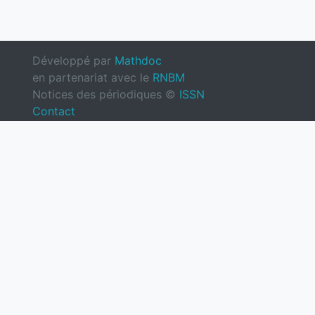
Développé par
Mathdoc
en partenariat avec le
RNBM
Notices des périodiques ©
ISSN
Contact