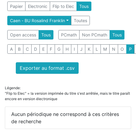
Papier
Electronic
Flip to Elec
Tous
Caen - BU Rosalind Franklin
Toutes
Open access
Tous
PCmath
Non PCmath
Tous
A
B
C
D
E
F
G
H
I
J
K
L
M
N
O
P
Exporter au format .csv
Légende:
"Flip to Elec" = la version imprimée du titre s'est arrêtée, mais le titre paraît
encore en version électronique
Aucun périodique ne correspond à ces critères
de recherche