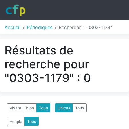
Accueil
Périodiques
Recherche : "0303-1179"
Résultats de
recherche pour
"0303-1179" : 0
Vivant
Non
Tous
Unicas
Tous
Fragile
Tous