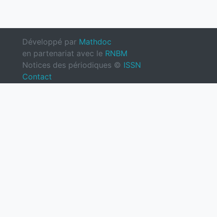
Développé par
Mathdoc
en partenariat avec le
RNBM
Notices des périodiques ©
ISSN
Contact