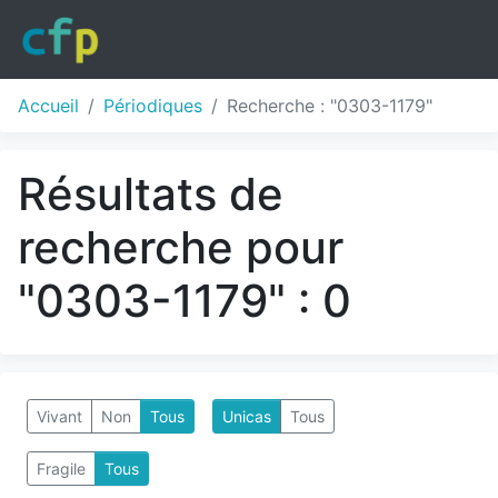
Accueil
Périodiques
Recherche : "0303-1179"
Résultats de
recherche pour
"0303-1179" : 0
Vivant
Non
Tous
Unicas
Tous
Fragile
Tous