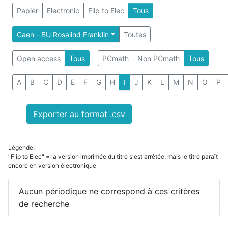
Papier
Electronic
Flip to Elec
Tous
Caen - BU Rosalind Franklin
Toutes
Open access
Tous
PCmath
Non PCmath
Tous
A
B
C
D
E
F
G
H
I
J
K
L
M
N
O
P
Exporter au format .csv
Légende:
"Flip to Elec" = la version imprimée du titre s'est arrêtée, mais le titre paraît
encore en version électronique
Aucun périodique ne correspond à ces critères
de recherche