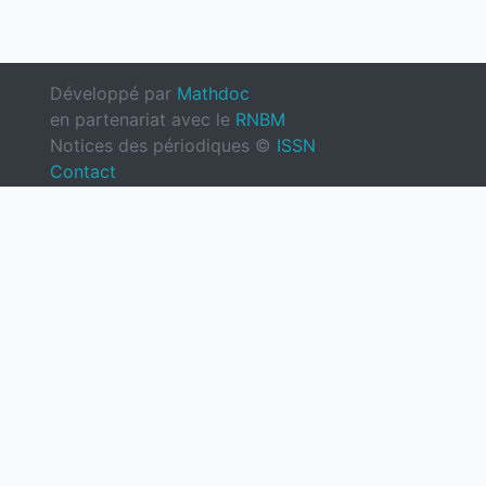
Développé par
Mathdoc
en partenariat avec le
RNBM
Notices des périodiques ©
ISSN
Contact