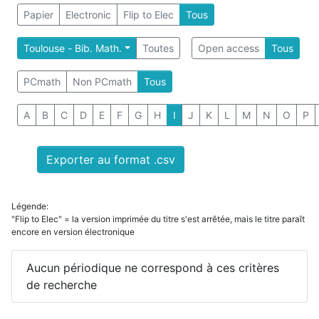
Papier
Electronic
Flip to Elec
Tous
Toulouse - Bib. Math.
Toutes
Open access
Tous
PCmath
Non PCmath
Tous
A
B
C
D
E
F
G
H
I
J
K
L
M
N
O
P
Exporter au format .csv
Légende:
"Flip to Elec" = la version imprimée du titre s'est arrêtée, mais le titre paraît
encore en version électronique
Aucun périodique ne correspond à ces critères
de recherche