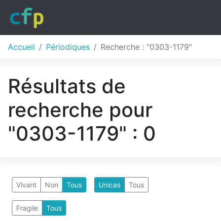
Accueil
Périodiques
Recherche : "0303-1179"
Résultats de
recherche pour
"0303-1179" : 0
Vivant
Non
Tous
Unicas
Tous
Fragile
Tous