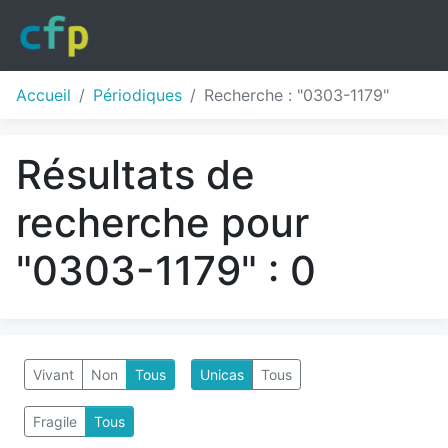
Accueil
Périodiques
Recherche : "0303-1179"
Résultats de
recherche pour
"0303-1179" : 0
Vivant
Non
Tous
Unicas
Tous
Fragile
Tous