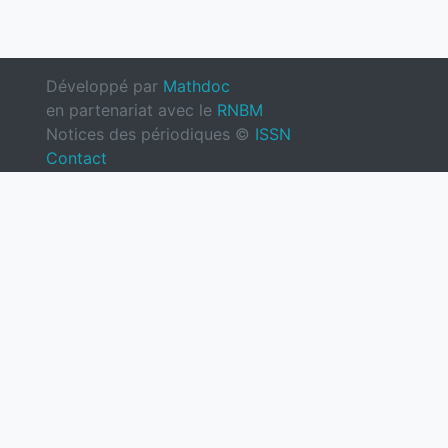
Développé par
Mathdoc
en partenariat avec le
RNBM
Notices des périodiques ©
ISSN
Contact