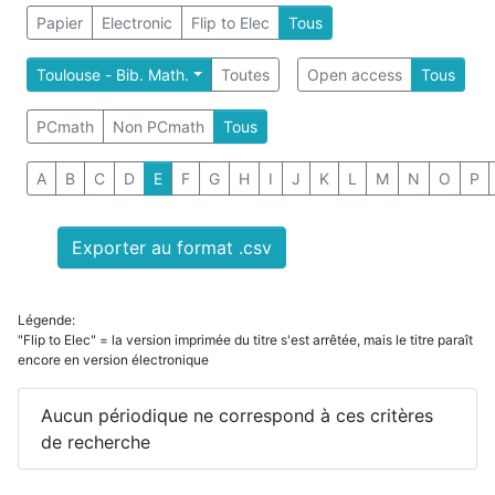
Papier
Electronic
Flip to Elec
Tous
Toulouse - Bib. Math.
Toutes
Open access
Tous
PCmath
Non PCmath
Tous
A
B
C
D
E
F
G
H
I
J
K
L
M
N
O
P
Exporter au format .csv
Légende:
"Flip to Elec" = la version imprimée du titre s'est arrêtée, mais le titre paraît
encore en version électronique
Aucun périodique ne correspond à ces critères
de recherche