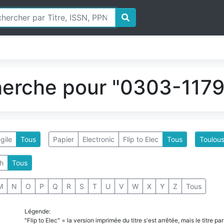
herche pour "0303-1179"
gile
Tous
Papier
Electronic
Flip to Elec
Tous
Toulous
h
Tous
M
N
O
P
Q
R
S
T
U
V
W
X
Y
Z
Tous
Légende:
"Flip to Elec" = la version imprimée du titre s'est arrêtée, mais le titre 