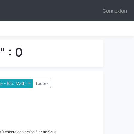
Connexion
 : 0
e - Bib. Math.
Toutes
paraît encore en version électronique