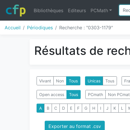
Bibliothèques
Editeurs
PCMath
Accueil
Périodiques
Recherche : "0303-1179"
Résultats de rec
Vivant
Non
Tous
Unicas
Tous
Fra
Open access
Tous
PCmath
Non PCmat
A
B
C
D
E
F
G
H
I
J
K
L
Exporter au format .csv