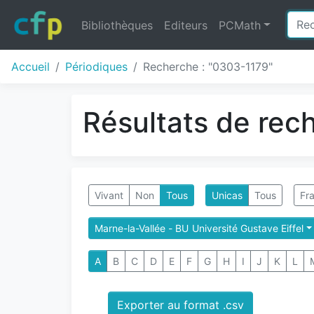
Bibliothèques
Editeurs
PCMath
Accueil
Périodiques
Recherche : "0303-1179"
Résultats de rec
Vivant
Non
Tous
Unicas
Tous
Fra
Marne-la-Vallée - BU Université Gustave Eiffel
A
B
C
D
E
F
G
H
I
J
K
L
Exporter au format .csv