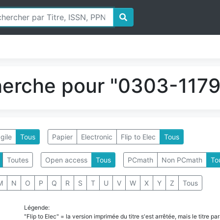
herche pour "0303-1179"
gile
Tous
Papier
Electronic
Flip to Elec
Tous
Toutes
Open access
Tous
PCmath
Non PCmath
To
M
N
O
P
Q
R
S
T
U
V
W
X
Y
Z
Tous
Légende:
"Flip to Elec" = la version imprimée du titre s'est arrêtée, mais le titre 