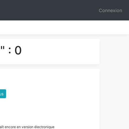
Connexion
 : 0
us
paraît encore en version électronique