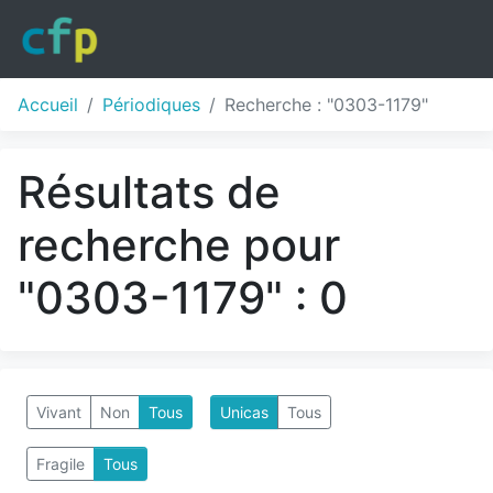
Accueil
Périodiques
Recherche : "0303-1179"
Résultats de
recherche pour
"0303-1179" : 0
Vivant
Non
Tous
Unicas
Tous
Fragile
Tous