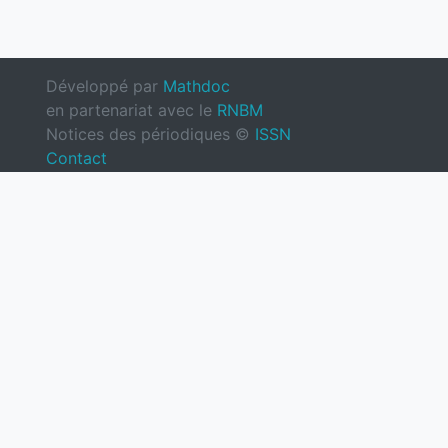
Développé par
Mathdoc
en partenariat avec le
RNBM
Notices des périodiques ©
ISSN
Contact