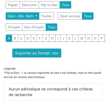
Papier
Electronic
Flip to Elec
Tous
Dijon - Bib. Math.
Toutes
Open access
Tous
PCmath
Non PCmath
Tous
A
B
C
D
E
F
G
H
I
J
K
L
M
N
O
P
Exporter au format .csv
Légende:
"Flip to Elec" = la version imprimée du titre s'est arrêtée, mais le titre paraît
encore en version électronique
Aucun périodique ne correspond à ces critères
de recherche