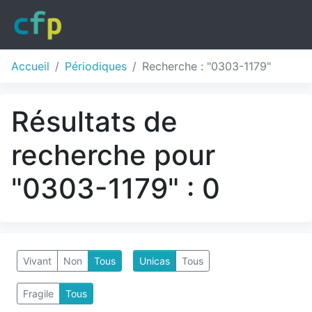
Accueil
Périodiques
Recherche : "0303-1179"
Résultats de
recherche pour
"0303-1179" : 0
Vivant
Non
Tous
Unicas
Tous
Fragile
Tous