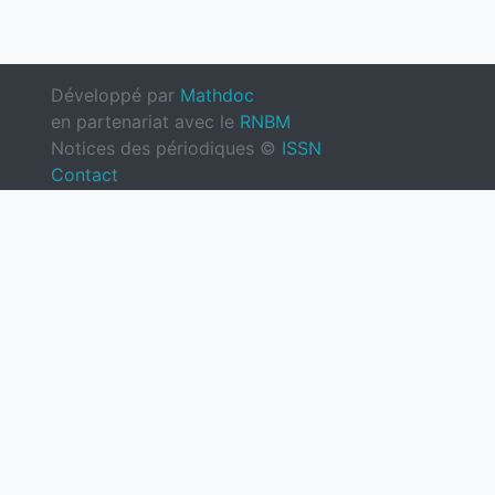
Développé par
Mathdoc
en partenariat avec le
RNBM
Notices des périodiques ©
ISSN
Contact