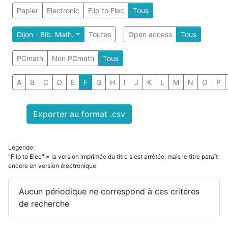
Papier
Electronic
Flip to Elec
Tous
Dijon - Bib. Math.
Toutes
Open access
Tous
PCmath
Non PCmath
Tous
A
B
C
D
E
F
G
H
I
J
K
L
M
N
O
P
Exporter au format .csv
Légende:
"Flip to Elec" = la version imprimée du titre s'est arrêtée, mais le titre paraît
encore en version électronique
Aucun périodique ne correspond à ces critères
de recherche