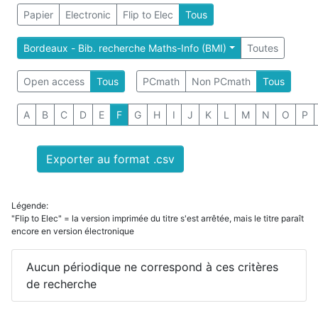
Papier
Electronic
Flip to Elec
Tous
Bordeaux - Bib. recherche Maths-Info (BMI)
Toutes
Open access
Tous
PCmath
Non PCmath
Tous
A
B
C
D
E
F
G
H
I
J
K
L
M
N
O
P
Exporter au format .csv
Légende:
"Flip to Elec" = la version imprimée du titre s'est arrêtée, mais le titre paraît
encore en version électronique
Aucun périodique ne correspond à ces critères
de recherche