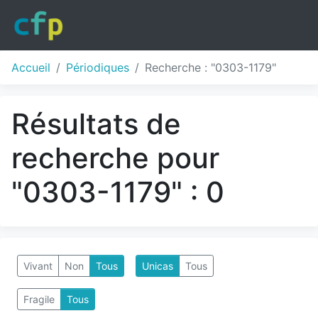
Accueil
Périodiques
Recherche : "0303-1179"
Résultats de
recherche pour
"0303-1179" : 0
Vivant
Non
Tous
Unicas
Tous
Fragile
Tous