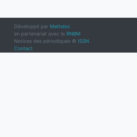
Développé par
Mathdoc
en partenariat avec le
RNBM
Notices des périodiques ©
ISSN
Contact