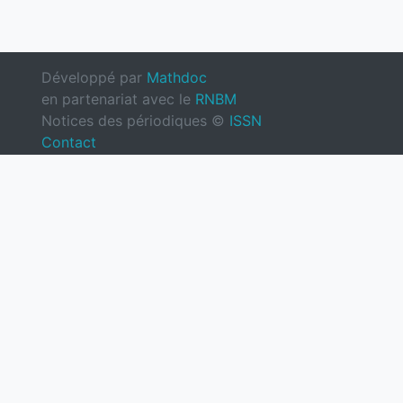
Développé par
Mathdoc
en partenariat avec le
RNBM
Notices des périodiques ©
ISSN
Contact