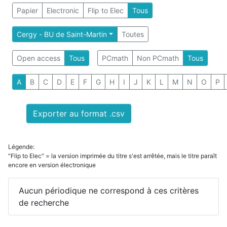
Papier
Electronic
Flip to Elec
Tous
Cergy - BU de Saint-Martin
Toutes
Open access
Tous
PCmath
Non PCmath
Tous
A
B
C
D
E
F
G
H
I
J
K
L
M
N
O
P
Exporter au format .csv
Légende:
"Flip to Elec" = la version imprimée du titre s'est arrêtée, mais le titre paraît
encore en version électronique
Aucun périodique ne correspond à ces critères
de recherche