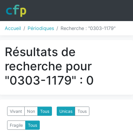
Accueil
Périodiques
Recherche : "0303-1179"
Résultats de
recherche pour
"0303-1179" : 0
Vivant
Non
Tous
Unicas
Tous
Fragile
Tous