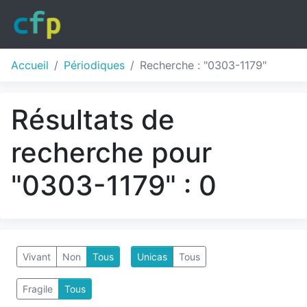
Accueil
Périodiques
Recherche : "0303-1179"
Résultats de
recherche pour
"0303-1179" : 0
Vivant
Non
Tous
Unicas
Tous
Fragile
Tous