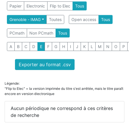
Papier
Electronic
Flip to Elec
Tous
Grenoble - IMAG
Toutes
Open access
Tous
PCmath
Non PCmath
Tous
A
B
C
D
E
F
G
H
I
J
K
L
M
N
O
P
Exporter au format .csv
Légende:
"Flip to Elec" = la version imprimée du titre s'est arrêtée, mais le titre paraît
encore en version électronique
Aucun périodique ne correspond à ces critères
de recherche