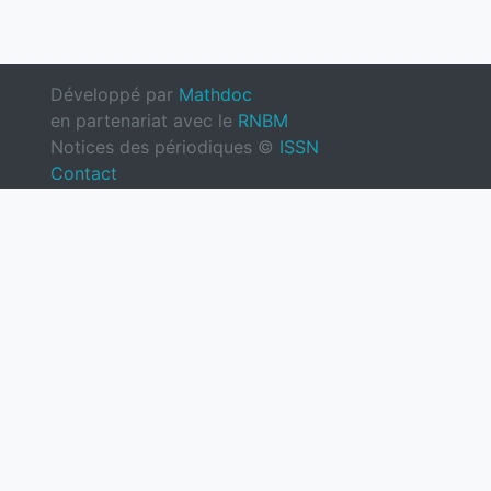
Développé par
Mathdoc
en partenariat avec le
RNBM
Notices des périodiques ©
ISSN
Contact