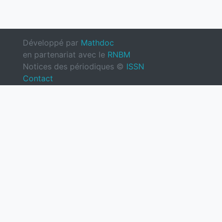
Développé par
Mathdoc
en partenariat avec le
RNBM
Notices des périodiques ©
ISSN
Contact