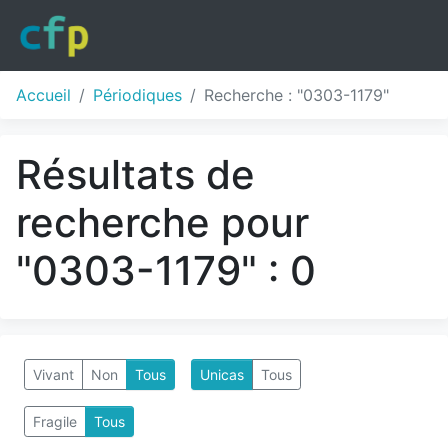
Accueil
Périodiques
Recherche : "0303-1179"
Résultats de
recherche pour
"0303-1179" : 0
Vivant
Non
Tous
Unicas
Tous
Fragile
Tous