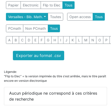
Papier
Electronic
Flip to Elec
Tous
Versailles - Bib. Math.
Toutes
Open access
Tous
PCmath
Non PCmath
Tous
A
B
C
D
E
F
G
H
I
J
K
L
M
N
O
P
Exporter au format .csv
Légende:
"Flip to Elec" = la version imprimée du titre s'est arrêtée, mais le titre paraît
encore en version électronique
Aucun périodique ne correspond à ces critères
de recherche