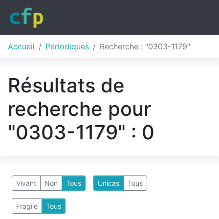
Accueil
Périodiques
Recherche : "0303-1179"
Résultats de
recherche pour
"0303-1179" : 0
Vivant
Non
Tous
Unicas
Tous
Fragile
Tous