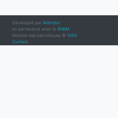
Développé par
Mathdoc
en partenariat avec le
RNBM
Notices des périodiques ©
ISSN
Contact