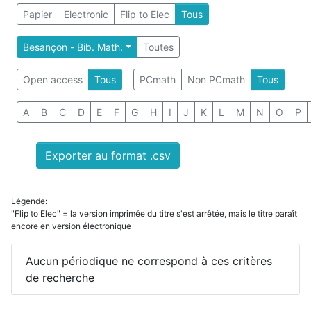
Papier
Electronic
Flip to Elec
Tous
Besançon - Bib. Math.
Toutes
Open access
Tous
PCmath
Non PCmath
Tous
A
B
C
D
E
F
G
H
I
J
K
L
M
N
O
P
Exporter au format .csv
Légende:
"Flip to Elec" = la version imprimée du titre s'est arrêtée, mais le titre paraît
encore en version électronique
Aucun périodique ne correspond à ces critères
de recherche