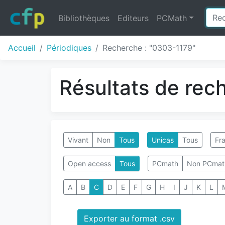
Bibliothèques
Editeurs
PCMath
Accueil
Périodiques
Recherche : "0303-1179"
Résultats de rec
Vivant
Non
Tous
Unicas
Tous
Fra
Open access
Tous
PCmath
Non PCmat
A
B
C
D
E
F
G
H
I
J
K
L
Exporter au format .csv