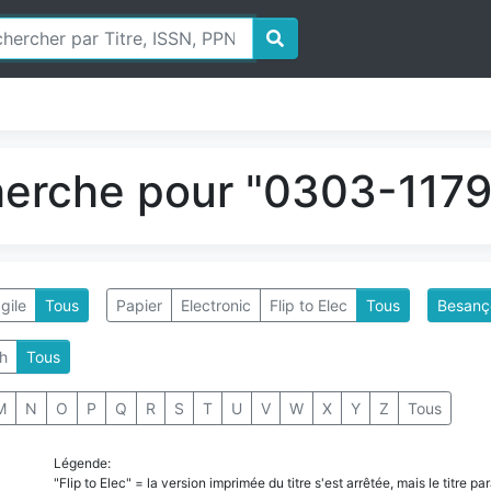
herche pour "0303-1179"
gile
Tous
Papier
Electronic
Flip to Elec
Tous
Besanço
h
Tous
M
N
O
P
Q
R
S
T
U
V
W
X
Y
Z
Tous
Légende:
"Flip to Elec" = la version imprimée du titre s'est arrêtée, mais le titre 