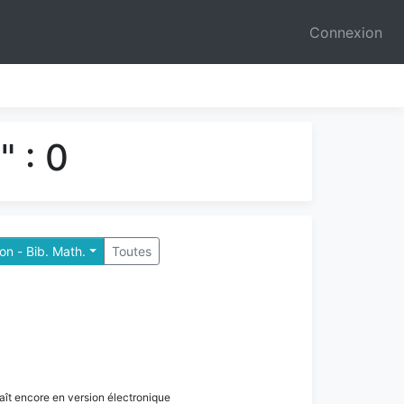
Connexion
 : 0
n - Bib. Math.
Toutes
paraît encore en version électronique