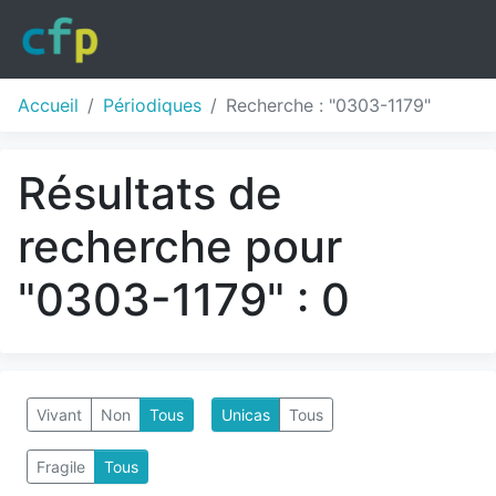
Accueil
Périodiques
Recherche : "0303-1179"
Résultats de
recherche pour
"0303-1179" : 0
Vivant
Non
Tous
Unicas
Tous
Fragile
Tous