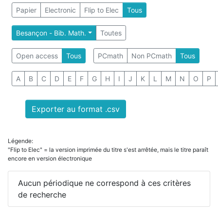
Papier
Electronic
Flip to Elec
Tous
Besançon - Bib. Math.
Toutes
Open access
Tous
PCmath
Non PCmath
Tous
A
B
C
D
E
F
G
H
I
J
K
L
M
N
O
P
Exporter au format .csv
Légende:
"Flip to Elec" = la version imprimée du titre s'est arrêtée, mais le titre paraît
encore en version électronique
Aucun périodique ne correspond à ces critères
de recherche