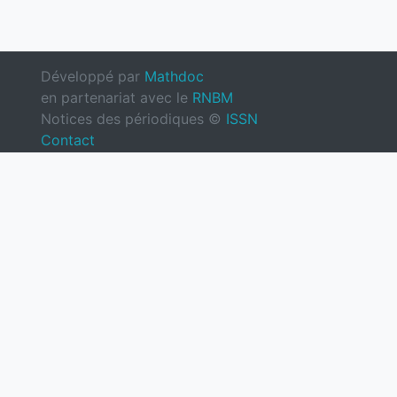
Développé par
Mathdoc
en partenariat avec le
RNBM
Notices des périodiques ©
ISSN
Contact