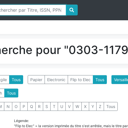
herche pour "0303-1179"
gile
Tous
Papier
Electronic
Flip to Elec
Tous
Versaill
h
Tous
M
N
O
P
Q
R
S
T
U
V
W
X
Y
Z
Tous
Légende:
"Flip to Elec" = la version imprimée du titre s'est arrêtée, mais le titre 