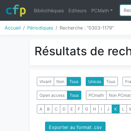
Bibliothèques
Editeurs
PCMath
Accueil
Périodiques
Recherche : "0303-1179"
Résultats de rec
Vivant
Non
Tous
Unicas
Tous
Fra
Open access
Tous
PCmath
Non PCmat
A
B
C
D
E
F
G
H
I
J
K
L
Exporter au format .csv