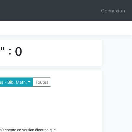
Connexion
 : 0
es - Bib. Math.
Toutes
paraît encore en version électronique