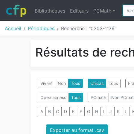
Bibliothèques
Editeurs
PCMath
Accueil
Périodiques
Recherche : "0303-1179"
Résultats de rec
Vivant
Non
Tous
Unicas
Tous
Fra
Open access
Tous
PCmath
Non PCmat
A
B
C
D
E
F
G
H
I
J
K
L
Exporter au format .csv