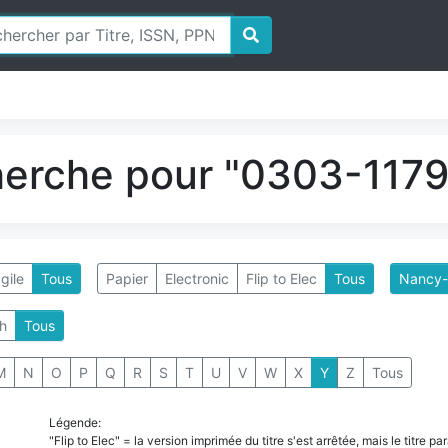
herche pour "0303-1179"
gile
Tous
Papier
Electronic
Flip to Elec
Tous
Nancy-
h
Tous
M
N
O
P
Q
R
S
T
U
V
W
X
Y
Z
Tous
Légende:
"Flip to Elec" = la version imprimée du titre s'est arrêtée, mais le titre 