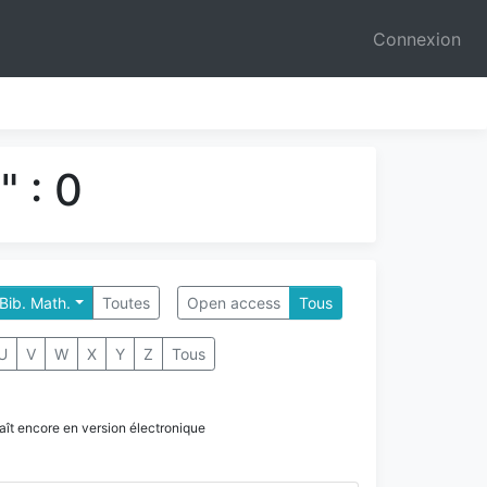
Connexion
 : 0
 Bib. Math.
Toutes
Open access
Tous
U
V
W
X
Y
Z
Tous
paraît encore en version électronique