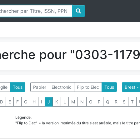
herche pour "0303-1179"
gile
Tous
Papier
Electronic
Flip to Elec
Tous
Brest -
D
E
F
G
H
I
J
K
L
M
N
O
P
Q
R
S
T
Légende:
"Flip to Elec" = la version imprimée du titre s'est arrêtée, mais le titre 