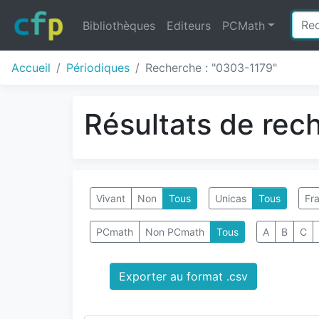
Bibliothèques
Editeurs
PCMath
Accueil
Périodiques
Recherche : "0303-1179"
Résultats de rec
Vivant
Non
Tous
Unicas
Tous
Fra
PCmath
Non PCmath
Tous
A
B
C
Exporter au format .csv