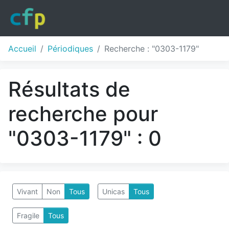
Accueil
Périodiques
Recherche : "0303-1179"
Résultats de
recherche pour
"0303-1179" : 0
Vivant
Non
Tous
Unicas
Tous
Fragile
Tous