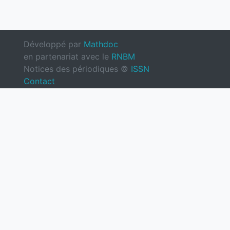
Développé par
Mathdoc
en partenariat avec le
RNBM
Notices des périodiques ©
ISSN
Contact