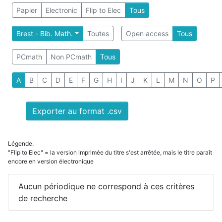
Papier
Electronic
Flip to Elec
Tous
Brest - Bib. Math.
Toutes
Open access
Tous
PCmath
Non PCmath
Tous
A
B
C
D
E
F
G
H
I
J
K
L
M
N
O
P
Exporter au format .csv
Légende:
"Flip to Elec" = la version imprimée du titre s'est arrêtée, mais le titre paraît
encore en version électronique
Aucun périodique ne correspond à ces critères
de recherche