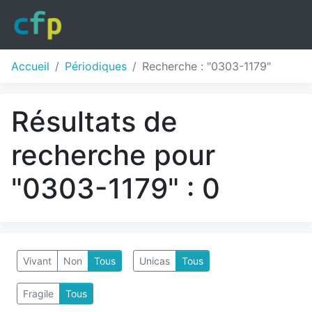
Accueil
Périodiques
Recherche : "0303-1179"
Résultats de
recherche pour
"0303-1179" : 0
Vivant
Non
Tous
Unicas
Tous
Fragile
Tous