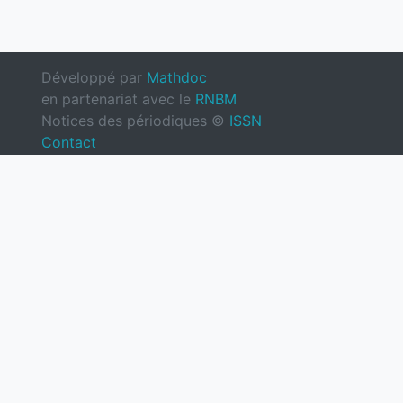
Développé par
Mathdoc
en partenariat avec le
RNBM
Notices des périodiques ©
ISSN
Contact