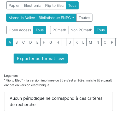
Papier
Electronic
Flip to Elec
Tous
Marne-la-Vallée - Bibliothèque ENPC
Toutes
Open access
Tous
PCmath
Non PCmath
Tous
A
B
C
D
E
F
G
H
I
J
K
L
M
N
O
P
Exporter au format .csv
Légende:
"Flip to Elec" = la version imprimée du titre s'est arrêtée, mais le titre paraît
encore en version électronique
Aucun périodique ne correspond à ces critères
de recherche