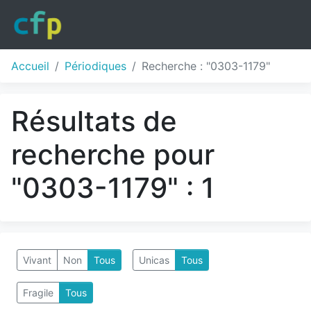
Accueil
Périodiques
Recherche : "0303-1179"
Résultats de
recherche pour
"0303-1179" : 1
Vivant
Non
Tous
Unicas
Tous
Fragile
Tous