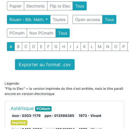
Papier
Electronic
Flip to Elec
Tous
Rouen - Bib. Math.
Toutes
Open access
Tous
PCmath
Non PCmath
Tous
A
B
C
D
E
F
G
H
I
J
K
L
M
N
O
P
Exporter au format .csv
Légende:
"Flip to Elec" = la version imprimée du titre s'est arrêtée, mais le titre paraît
encore en version électronique
Astérisque
PCMath
issn : 0303-1179
ppn : 013566385
1973 - Vivant
Imprimé