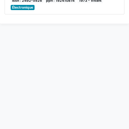
issn : 2492-5926
ppn : 192410814
1973 - Vivant
Électronique