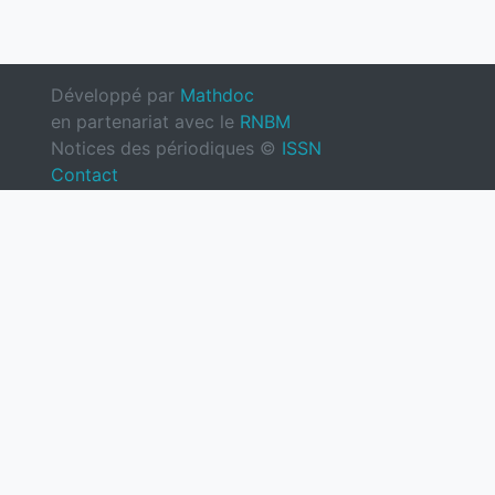
Développé par
Mathdoc
en partenariat avec le
RNBM
Notices des périodiques ©
ISSN
Contact