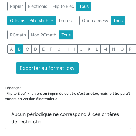
Papier
Electronic
Flip to Elec
Tous
Orléans - Bib. Math.
Toutes
Open access
Tous
PCmath
Non PCmath
Tous
A
B
C
D
E
F
G
H
I
J
K
L
M
N
O
P
Exporter au format .csv
Légende:
"Flip to Elec" = la version imprimée du titre s'est arrêtée, mais le titre paraît
encore en version électronique
Aucun périodique ne correspond à ces critères
de recherche