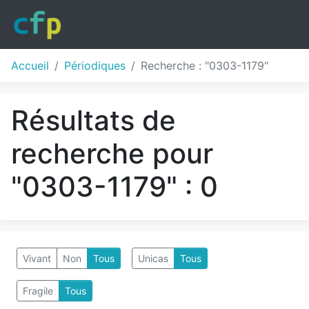
Accueil
Périodiques
Recherche : "0303-1179"
Résultats de
recherche pour
"0303-1179" : 0
Vivant
Non
Tous
Unicas
Tous
Fragile
Tous