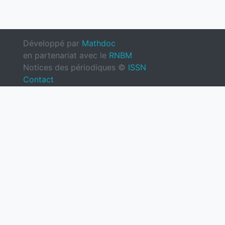
Développé par
Mathdoc
en partenariat avec le
RNBM
Notices des périodiques ©
ISSN
Contact