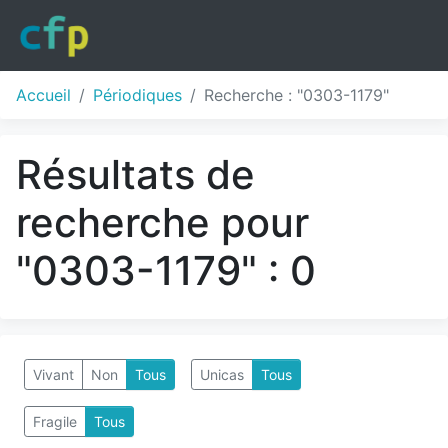
Accueil
Périodiques
Recherche : "0303-1179"
Résultats de
recherche pour
"0303-1179" : 0
Vivant
Non
Tous
Unicas
Tous
Fragile
Tous