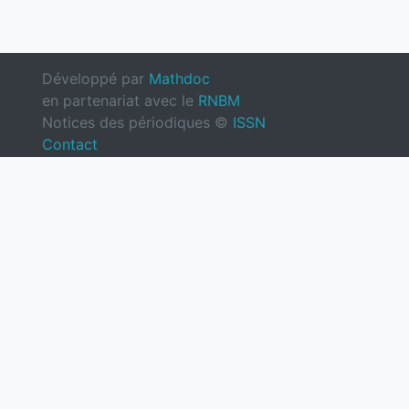
Développé par
Mathdoc
en partenariat avec le
RNBM
Notices des périodiques ©
ISSN
Contact