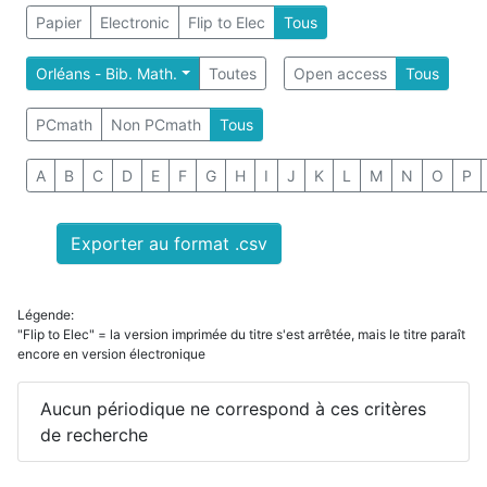
Papier
Electronic
Flip to Elec
Tous
Orléans - Bib. Math.
Toutes
Open access
Tous
PCmath
Non PCmath
Tous
A
B
C
D
E
F
G
H
I
J
K
L
M
N
O
P
Exporter au format .csv
Légende:
"Flip to Elec" = la version imprimée du titre s'est arrêtée, mais le titre paraît
encore en version électronique
Aucun périodique ne correspond à ces critères
de recherche