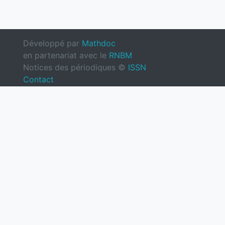
Développé par
Mathdoc
en partenariat avec le
RNBM
Notices des périodiques ©
ISSN
Contact