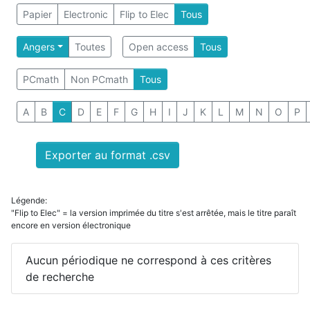
Papier
Electronic
Flip to Elec
Tous
Angers
Toutes
Open access
Tous
PCmath
Non PCmath
Tous
A
B
C
D
E
F
G
H
I
J
K
L
M
N
O
P
Exporter au format .csv
Légende:
"Flip to Elec" = la version imprimée du titre s'est arrêtée, mais le titre paraît
encore en version électronique
Aucun périodique ne correspond à ces critères
de recherche