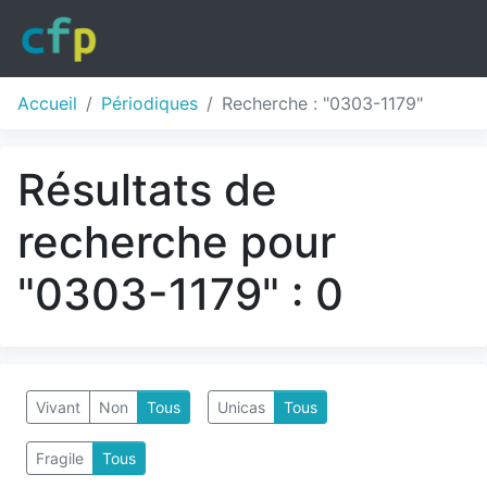
Accueil
Périodiques
Recherche : "0303-1179"
Résultats de
recherche pour
"0303-1179" : 0
Vivant
Non
Tous
Unicas
Tous
Fragile
Tous