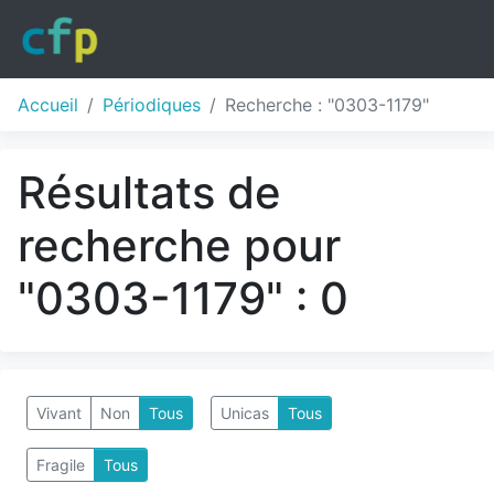
Accueil
Périodiques
Recherche : "0303-1179"
Résultats de
recherche pour
"0303-1179" : 0
Vivant
Non
Tous
Unicas
Tous
Fragile
Tous