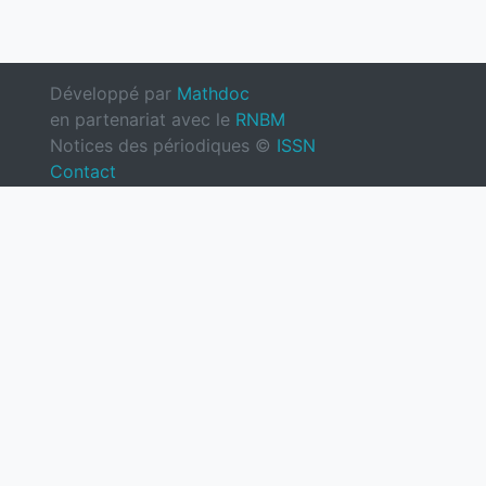
Développé par
Mathdoc
en partenariat avec le
RNBM
Notices des périodiques ©
ISSN
Contact