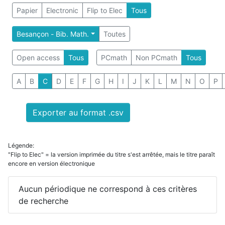
Papier
Electronic
Flip to Elec
Tous
Besançon - Bib. Math.
Toutes
Open access
Tous
PCmath
Non PCmath
Tous
A
B
C
D
E
F
G
H
I
J
K
L
M
N
O
P
Exporter au format .csv
Légende:
"Flip to Elec" = la version imprimée du titre s'est arrêtée, mais le titre paraît
encore en version électronique
Aucun périodique ne correspond à ces critères
de recherche