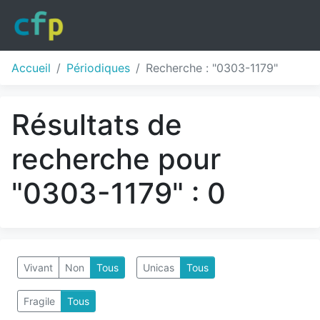
Accueil
Périodiques
Recherche : "0303-1179"
Résultats de
recherche pour
"0303-1179" : 0
Vivant
Non
Tous
Unicas
Tous
Fragile
Tous