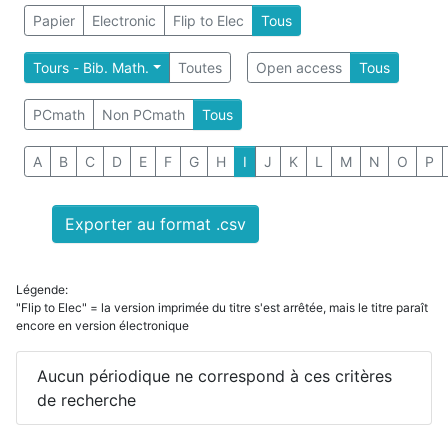
Papier
Electronic
Flip to Elec
Tous
Tours - Bib. Math.
Toutes
Open access
Tous
PCmath
Non PCmath
Tous
A
B
C
D
E
F
G
H
I
J
K
L
M
N
O
P
Exporter au format .csv
Légende:
"Flip to Elec" = la version imprimée du titre s'est arrêtée, mais le titre paraît
encore en version électronique
Aucun périodique ne correspond à ces critères
de recherche