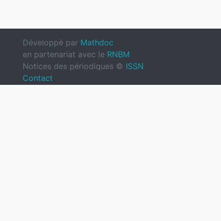
Développé par
Mathdoc
en partenariat avec le
RNBM
Notices des périodiques ©
ISSN
Contact