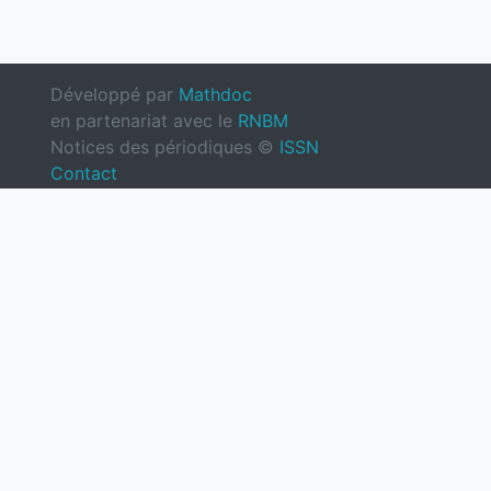
Développé par
Mathdoc
en partenariat avec le
RNBM
Notices des périodiques ©
ISSN
Contact