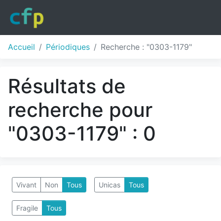
Accueil
Périodiques
Recherche : "0303-1179"
Résultats de
recherche pour
"0303-1179" : 0
Vivant
Non
Tous
Unicas
Tous
Fragile
Tous