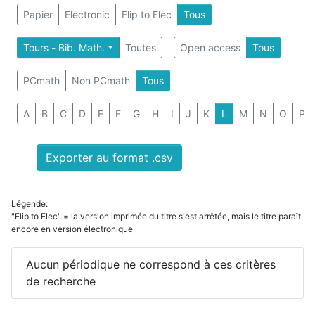
Papier
Electronic
Flip to Elec
Tous
Tours - Bib. Math.
Toutes
Open access
Tous
PCmath
Non PCmath
Tous
A
B
C
D
E
F
G
H
I
J
K
L
M
N
O
P
Exporter au format .csv
Légende:
"Flip to Elec" = la version imprimée du titre s'est arrêtée, mais le titre paraît
encore en version électronique
Aucun périodique ne correspond à ces critères
de recherche