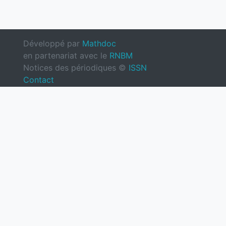
Développé par
Mathdoc
en partenariat avec le
RNBM
Notices des périodiques ©
ISSN
Contact