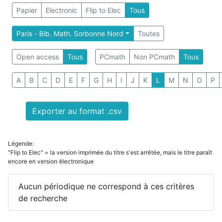
Papier
Electronic
Flip to Elec
Tous
Paris - Bib. Math. Sorbonne Nord
Toutes
Open access
Tous
PCmath
Non PCmath
Tous
A
B
C
D
E
F
G
H
I
J
K
L
M
N
O
P
Exporter au format .csv
Légende:
"Flip to Elec" = la version imprimée du titre s'est arrêtée, mais le titre paraît
encore en version électronique
Aucun périodique ne correspond à ces critères
de recherche