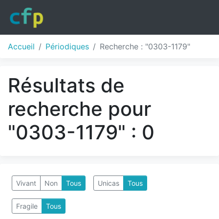
Accueil
Périodiques
Recherche : "0303-1179"
Résultats de
recherche pour
"0303-1179" : 0
Vivant
Non
Tous
Unicas
Tous
Fragile
Tous