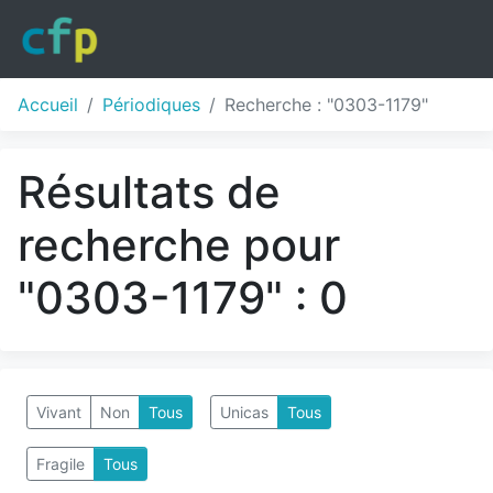
Accueil
Périodiques
Recherche : "0303-1179"
Résultats de
recherche pour
"0303-1179" : 0
Vivant
Non
Tous
Unicas
Tous
Fragile
Tous