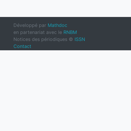
Développé par
Mathdoc
en partenariat avec le
RNBM
Notices des périodiques ©
ISSN
Contact