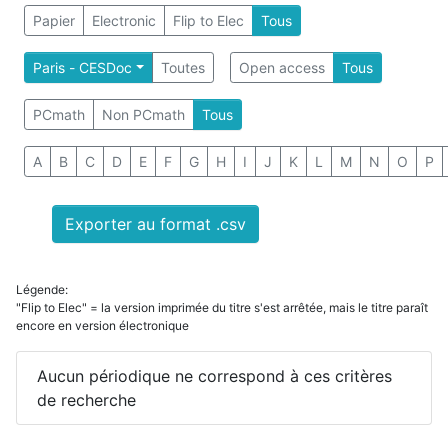
Papier
Electronic
Flip to Elec
Tous
Paris - CESDoc
Toutes
Open access
Tous
PCmath
Non PCmath
Tous
A
B
C
D
E
F
G
H
I
J
K
L
M
N
O
P
Exporter au format .csv
Légende:
"Flip to Elec" = la version imprimée du titre s'est arrêtée, mais le titre paraît
encore en version électronique
Aucun périodique ne correspond à ces critères
de recherche