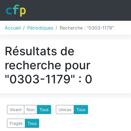
Accueil
Périodiques
Recherche : "0303-1179"
Résultats de
recherche pour
"0303-1179" : 0
Vivant
Non
Tous
Unicas
Tous
Fragile
Tous