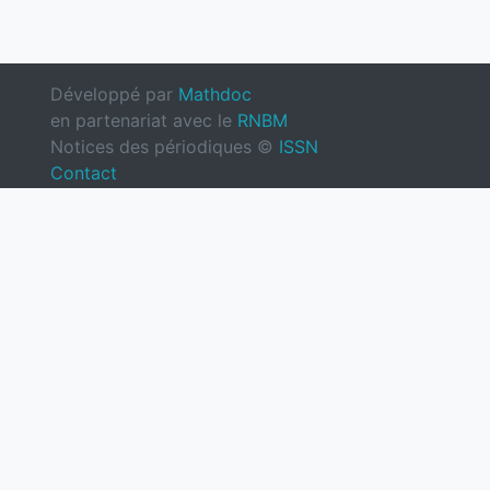
Développé par
Mathdoc
en partenariat avec le
RNBM
Notices des périodiques ©
ISSN
Contact