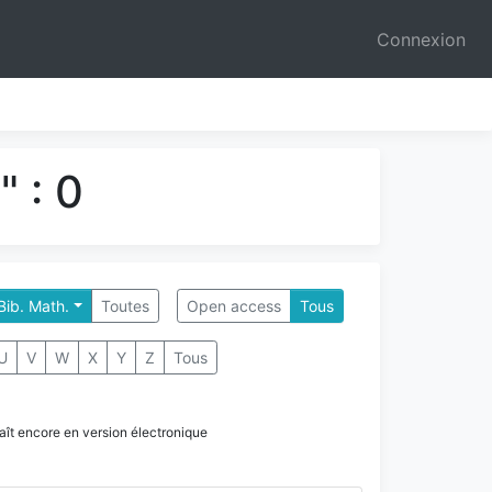
Connexion
 : 0
 Bib. Math.
Toutes
Open access
Tous
U
V
W
X
Y
Z
Tous
paraît encore en version électronique