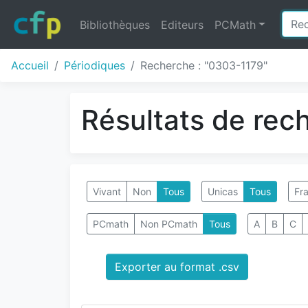
Bibliothèques
Editeurs
PCMath
Accueil
Périodiques
Recherche : "0303-1179"
Résultats de rec
Vivant
Non
Tous
Unicas
Tous
Fra
PCmath
Non PCmath
Tous
A
B
C
Exporter au format .csv