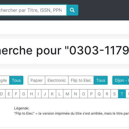
herche pour "0303-1179"
gile
Tous
Papier
Electronic
Flip to Elec
Tous
Dijon -
D
E
F
G
H
I
J
K
L
M
N
O
P
Q
R
S
T
Légende:
"Flip to Elec" = la version imprimée du titre s'est arrêtée, mais le titre 