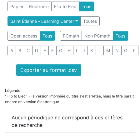
Papier
Electronic
Flip to Elec
Tous
Saint Étienne - Learning Center
Toutes
Open access
Tous
PCmath
Non PCmath
Tous
A
B
C
D
E
F
G
H
I
J
K
L
M
N
O
P
Exporter au format .csv
Légende:
"Flip to Elec" = la version imprimée du titre s'est arrêtée, mais le titre paraît
encore en version électronique
Aucun périodique ne correspond à ces critères
de recherche