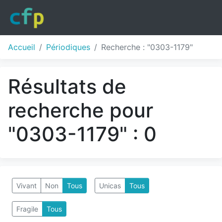
Accueil
Périodiques
Recherche : "0303-1179"
Résultats de
recherche pour
"0303-1179" : 0
Vivant
Non
Tous
Unicas
Tous
Fragile
Tous