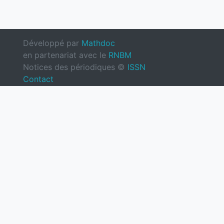
Développé par
Mathdoc
en partenariat avec le
RNBM
Notices des périodiques ©
ISSN
Contact