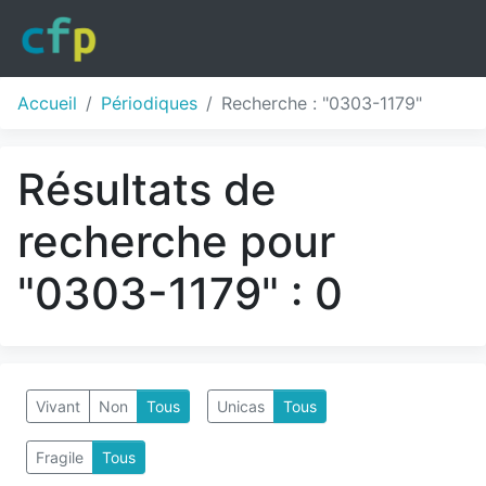
Accueil
Périodiques
Recherche : "0303-1179"
Résultats de
recherche pour
"0303-1179" : 0
Vivant
Non
Tous
Unicas
Tous
Fragile
Tous