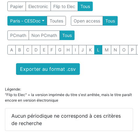
Papier
Electronic
Flip to Elec
Tous
Paris - CESDoc
Toutes
Open access
Tous
PCmath
Non PCmath
Tous
A
B
C
D
E
F
G
H
I
J
K
L
M
N
O
P
Exporter au format .csv
Légende:
"Flip to Elec" = la version imprimée du titre s'est arrêtée, mais le titre paraît
encore en version électronique
Aucun périodique ne correspond à ces critères
de recherche