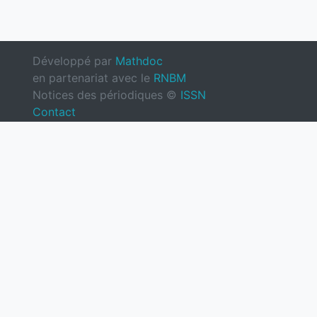
Développé par
Mathdoc
en partenariat avec le
RNBM
Notices des périodiques ©
ISSN
Contact