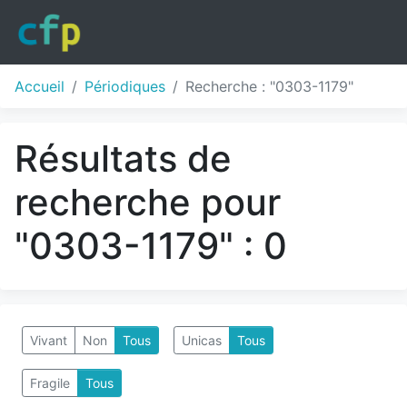
Accueil
Périodiques
Recherche : "0303-1179"
Résultats de
recherche pour
"0303-1179" : 0
Vivant
Non
Tous
Unicas
Tous
Fragile
Tous