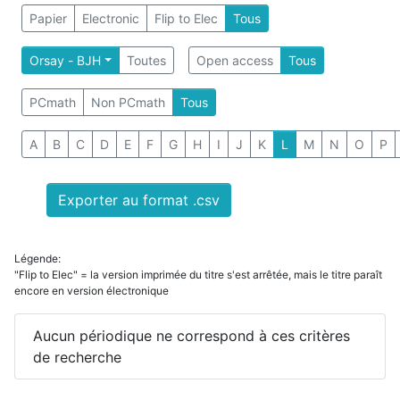
Papier
Electronic
Flip to Elec
Tous
Orsay - BJH
Toutes
Open access
Tous
PCmath
Non PCmath
Tous
A
B
C
D
E
F
G
H
I
J
K
L
M
N
O
P
Exporter au format .csv
Légende:
"Flip to Elec" = la version imprimée du titre s'est arrêtée, mais le titre paraît
encore en version électronique
Aucun périodique ne correspond à ces critères
de recherche