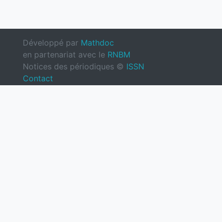
Développé par
Mathdoc
en partenariat avec le
RNBM
Notices des périodiques ©
ISSN
Contact