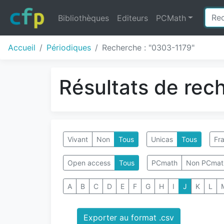
Bibliothèques
Editeurs
PCMath
Accueil
Périodiques
Recherche : "0303-1179"
Résultats de rec
Vivant
Non
Tous
Unicas
Tous
Fra
Open access
Tous
PCmath
Non PCmat
A
B
C
D
E
F
G
H
I
J
K
L
Exporter au format .csv