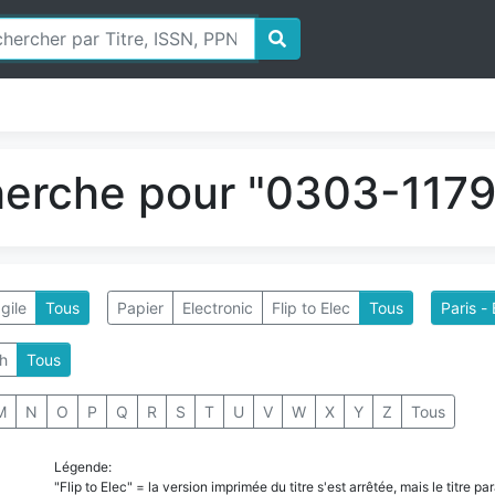
herche pour "0303-1179"
gile
Tous
Papier
Electronic
Flip to Elec
Tous
Paris -
h
Tous
M
N
O
P
Q
R
S
T
U
V
W
X
Y
Z
Tous
Légende:
"Flip to Elec" = la version imprimée du titre s'est arrêtée, mais le titre 