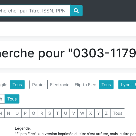
herche pour "0303-1179"
gile
Tous
Papier
Electronic
Flip to Elec
Tous
Lyon - 
h
Tous
M
N
O
P
Q
R
S
T
U
V
W
X
Y
Z
Tous
Légende:
"Flip to Elec" = la version imprimée du titre s'est arrêtée, mais le titre 