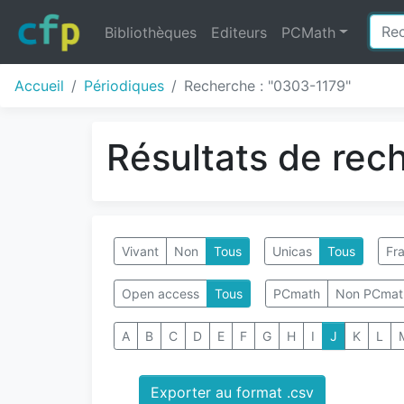
Bibliothèques
Editeurs
PCMath
Accueil
Périodiques
Recherche : "0303-1179"
Résultats de rec
Vivant
Non
Tous
Unicas
Tous
Fra
Open access
Tous
PCmath
Non PCmat
A
B
C
D
E
F
G
H
I
J
K
L
Exporter au format .csv