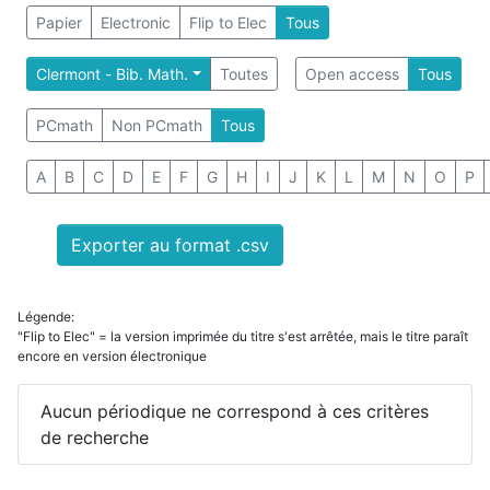
Papier
Electronic
Flip to Elec
Tous
Clermont - Bib. Math.
Toutes
Open access
Tous
PCmath
Non PCmath
Tous
A
B
C
D
E
F
G
H
I
J
K
L
M
N
O
P
Exporter au format .csv
Légende:
"Flip to Elec" = la version imprimée du titre s'est arrêtée, mais le titre paraît
encore en version électronique
Aucun périodique ne correspond à ces critères
de recherche