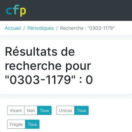
Accueil
Périodiques
Recherche : "0303-1179"
Résultats de
recherche pour
"0303-1179" : 0
Vivant
Non
Tous
Unicas
Tous
Fragile
Tous