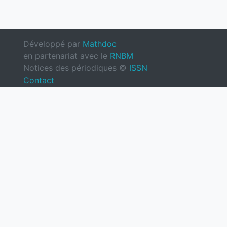
Développé par
Mathdoc
en partenariat avec le
RNBM
Notices des périodiques ©
ISSN
Contact