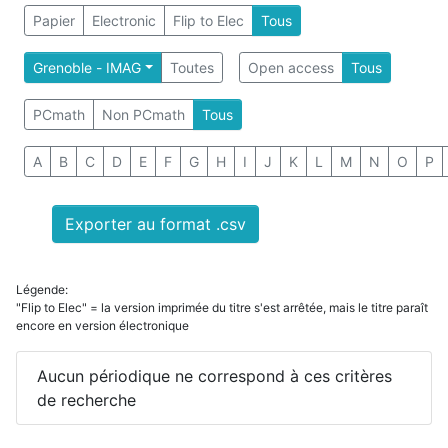
Papier
Electronic
Flip to Elec
Tous
Grenoble - IMAG
Toutes
Open access
Tous
PCmath
Non PCmath
Tous
A
B
C
D
E
F
G
H
I
J
K
L
M
N
O
P
Exporter au format .csv
Légende:
"Flip to Elec" = la version imprimée du titre s'est arrêtée, mais le titre paraît
encore en version électronique
Aucun périodique ne correspond à ces critères
de recherche