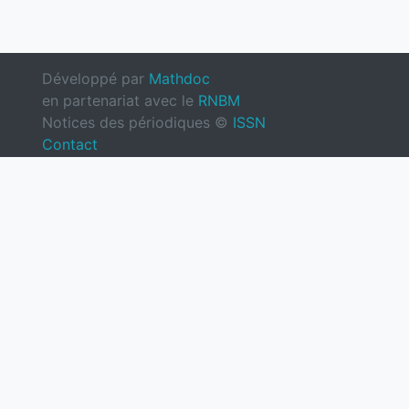
Développé par
Mathdoc
en partenariat avec le
RNBM
Notices des périodiques ©
ISSN
Contact