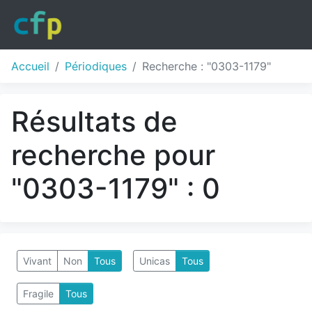
Accueil
Périodiques
Recherche : "0303-1179"
Résultats de
recherche pour
"0303-1179" : 0
Vivant
Non
Tous
Unicas
Tous
Fragile
Tous